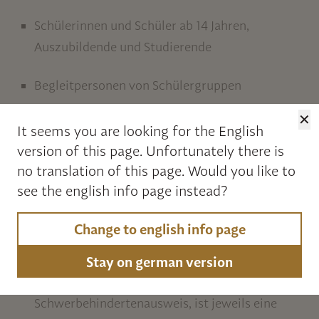
Schülerinnen und Schüler ab 14 Jahren,
Auszubildende und Studierende
Begleitpersonen von Schülergruppen
✕
Inhaberinnen und Inhaber eines in Nordrhein-
It seems you are looking for the English
Westfalen ausgestellten Sozialpasses
version of this page.
Unfortunately there is
no translation of this page. Would you like to
Freitickets
erhalten:
see the english info page instead?
Kinder bis einschließlich 13 Jahre
Change to english info page
Menschen mit Schwerbehinderung (mindestens
Stay on german version
50 GdB). Führen sie das Merkzeichen „B“ im
Schwerbehindertenausweis, ist jeweils eine