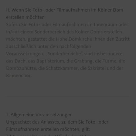
Dreikönigswallfahrt
II. Wenn Sie Foto- oder Filmaufnahmen im Kölner Dom
erstellen möchten
Fronleichnam
Sofern Sie Foto- oder Filmaufnahmen im Innenraum oder
in/auf einem Sonderbereich des Kölner Doms erstellen
Ostern im Kölner Dom
möchten, gestattet die Hohe Domkirche Ihnen den Zutritt
ausschließlich unter den nachfolgenden
Domministranten
Voraussetzungen. „Sonderbereiche“ sind insbesondere
das Dach, das Baptisterium, die Grabung, die Türme, die
Meine Kerze
Dombauhütte, die Schatzkammer, die Sakristei und der
Binnenchor.
Erleben
Domgeläut
1. Allgemeine Voraussetzungen
Ungeachtet des Anlasses, zu dem Sie Foto- oder
100 Jahre „Decker Pitter“
Filmaufnahmen erstellen möchten, gilt: