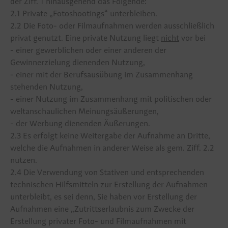
der Ziff. 1 hinausgehend das Folgende:
2.1 Private „Fotoshootings“ unterbleiben.
2.2 Die Foto- oder Filmaufnahmen werden ausschließlich
privat genutzt. Eine private Nutzung liegt
nicht
vor bei
- einer gewerblichen oder einer anderen der
Gewinnerzielung dienenden Nutzung,
- einer mit der Berufsausübung im Zusammenhang
stehenden Nutzung,
- einer Nutzung im Zusammenhang mit politischen oder
weltanschaulichen Meinungsäußerungen,
Die Heiligen Drei Könige
- der Werbung dienenden Äußerungen.
Und der Kölner Dom
2.3 Es erfolgt keine Weitergabe der Aufnahme an Dritte,
welche die Aufnahmen in anderer Weise als gem. Ziff. 2.2
nutzen.
2.4 Die Verwendung von Stativen und entsprechenden
technischen Hilfsmitteln zur Erstellung der Aufnahmen
unterbleibt, es sei denn, Sie haben vor Erstellung der
Aufnahmen eine „Zutrittserlaubnis zum Zwecke der
Erstellung privater Foto- und Filmaufnahmen mit