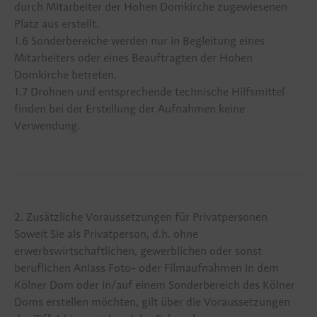
durch Mitarbeiter der Hohen Domkirche zugewiesenen
Platz aus erstellt.
1.6 Sonderbereiche werden nur in Begleitung eines
Unterstützen
Mitarbeiters oder eines Beauftragten der Hohen
Domkirche betreten.
1.7 Drohnen und entsprechende technische Hilfsmittel
Spende Kölner Dom
finden bei der Erstellung der Aufnahmen keine
Verwendung.
Domfinanzierung
Zentral-Dombau-Verein
Kulturstiftung Kölner Dom
2. Zusätzliche Voraussetzungen für Privatpersonen
Soweit Sie als Privatperson, d.h. ohne
Stellenangebote
erwerbswirtschaftlichen, gewerblichen oder sonst
beruflichen Anlass Foto- oder Filmaufnahmen in dem
Kölner Dom oder in/auf einem Sonderbereich des Kölner
Aktuelles
aus dem Dom
Doms erstellen möchten, gilt über die Voraussetzungen
Ansprechpartner
der hohen Domkirche