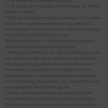
1.1 Sie respektieren die Würde des Ortes.
Petersglocke
1.2 Sie leisten den Weisungen der Mitarbeiter der Hohen
Domkirche Folge.
Domgrabung
1.3 Alle persönlichkeitsrechtlichen Belange von Personen,
die auf Ihren Aufnahmen erkennbar sind, werden in
Kunstwerke
ausreichendem und erforderlichem Maße berücksichtigt.
Im Zweifel sind Einzelaufnahmen von
Themenrundgang "Der Dom und die Juden"
Gottesdienstbesuchern / Gottesdienstbesucherinnen
ohne deren Einverständnis nicht gestattet.
Themenrundgang "Der Alte Dom"
1.4 Fiktionale Aufnahmen, d.h. solche Aufnahmen, denen
eine Konzeptvorlage wie ein Storyboard, ein Drehbuch
Geschichte
o.Ä. zugrunde liegt, unterbleiben im Innenraum des
Kölner Doms grundsätzlich. In Einzelfällen kann für
Musik im Dom
solche Aufnahmen in/auf Sonderbereichen auf Antrag
eine Zustimmung erteilt werden. Das Formular für einen
Der Dom in Zahlen
entsprechenden Antrag finden Sie
hier
.
1.5 Foto- oder Filmaufnahmen werden während der
Publikationen
liturgischen Zeiten von Privatpersonen nur von deren
Sitzplatz und von Pressevertretern nur von dem diesen
Sagen und Legenden