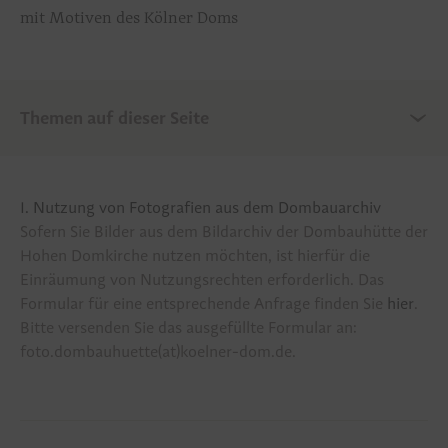
mit Motiven des Kölner Doms
Sicherheitshinweis
Barrierefreiheit
Fotografieren und Filmen
Themen auf dieser Seite
Domshop
I. Nutzung von Fotografien aus dem Dombauarchiv
Anfahrt
Sofern Sie Bilder aus dem Bildarchiv der Dombauhütte der
Hohen Domkirche nutzen möchten, ist hierfür die
FAQ
Einräumung von Nutzungsrechten erforderlich. Das
Formular für eine entsprechende Anfrage finden Sie
hier
.
Bitte versenden Sie das ausgefüllte Formular an:
Glauben
foto.dombauhuette(at)koelner-dom.de.
Gottesdienste und Beichte