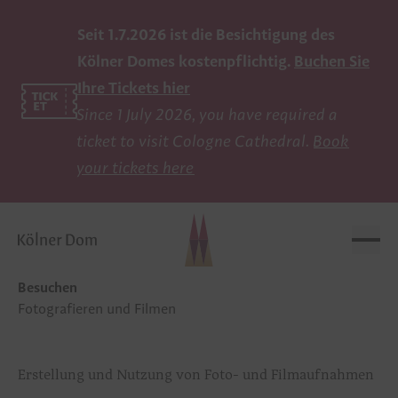
Seit 1.7.2026 ist die Besichtigung des
Kölner Domes kostenpflichtig.
Buchen Sie
Besuchen
Ihre Tickets hier
Since 1 July 2026, you have required a
ticket to visit Cologne Cathedral.
Book
Ticket buchen
your tickets here
Öffnungszeiten
Turmbesteigung
Domschatzkammer
Besuchen
Fotografieren und Filmen
Führungen
Wichtige Hinweise
Erstellung und Nutzung von Foto- und Filmaufnahmen