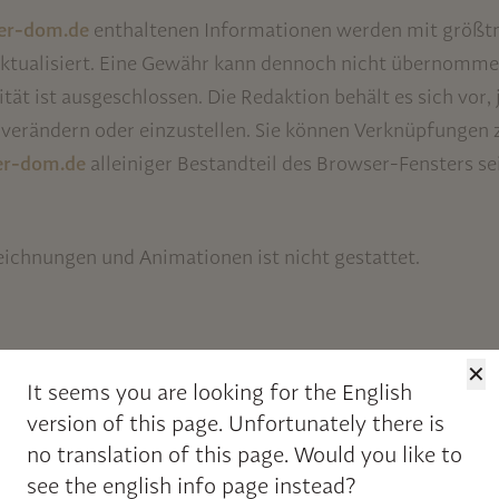
er-dom.de
enthaltenen Informationen werden mit größtm
tualisiert. Eine Gewähr kann dennoch nicht übernommen
ität ist ausgeschlossen. Die Redaktion behält es sich vor,
erändern oder einzustellen. Sie können Verknüpfungen zu
er-dom.de
alleiniger Bestandteil des Browser-Fensters se
eichnungen und Animationen ist nicht gestattet.
✕
tes Dritter
It seems you are looking for the English
version of this page.
Unfortunately there is
no translation of this page. Would you like to
see the english info page instead?
auf die Gestaltung und die Inhalte der gelinkten Seiten. 