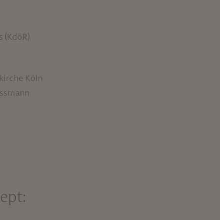
s (KdöR)
kirche Köln
Assmann
ept: