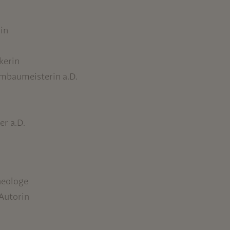
rin
kerin
ombaumeisterin a.D.
er a.D.
heologe
 Autorin