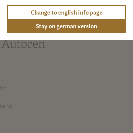
 auf diesem Server und machen uns die Inhalte der gelinkte
Change to english info page
Stay on german version
 Autoren
rin
kerin