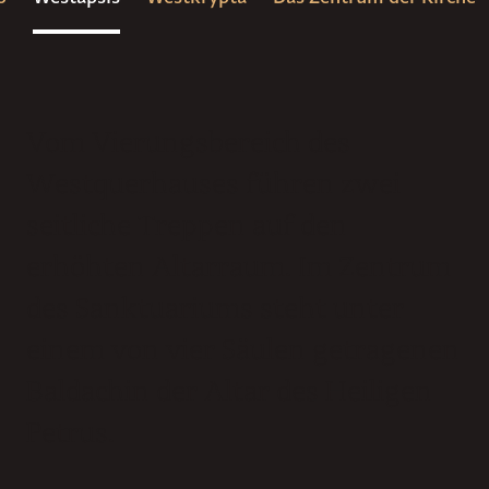
Vom Vierungsbereich des
Westquerhauses führen zwei
seitliche Treppen auf den
erhöhten Altarraum. Im Zentrum
des Sanktuariums steht unter
einem von vier Säulen getragenen
Baldachin der Altar des Heiligen
Petrus.