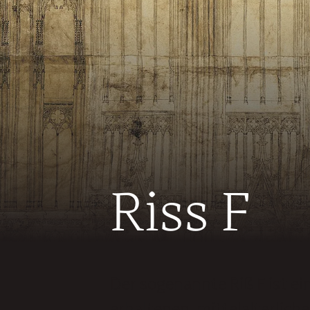
Riss F
Der sogenannte Riß F ist ei
erhaltenen, mittelalterlich