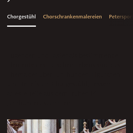
Chorgestühl
Chorschrankenmalereien
Peterspor
Tugenden und Laster als bestimmende
Elemente des irdischen Lebens sind das
Thema der über fünfhundert Figürchen
und Reliefs am Chorgestühl, dessen
älteste Teile aus dem frühen 14.
Jahrhundert stammen.